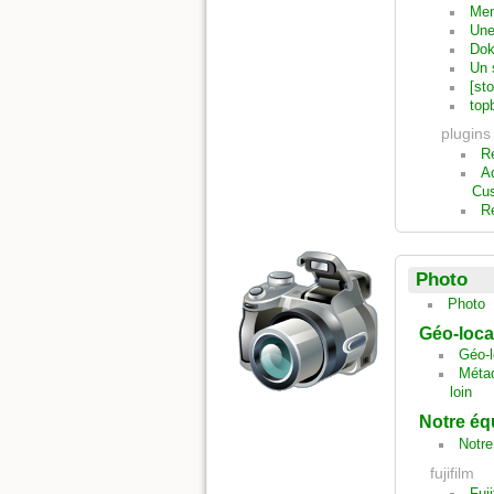
Men
Une
Dok
Un 
[st
top
plugins
Re
Ad
Cu
Re
Photo
Photo
Géo-loca
Géo-l
Métad
loin
Notre éq
Notre
fujifilm
Fuj