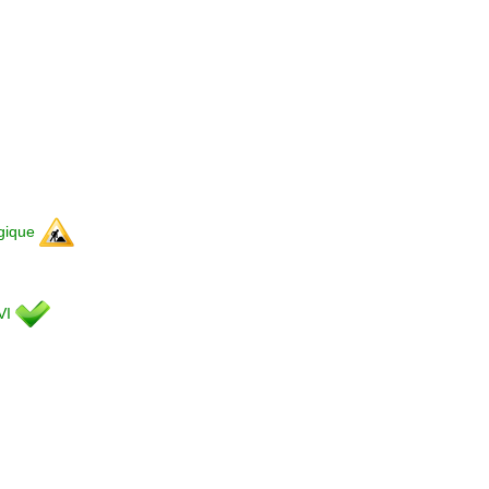
agique
AVI