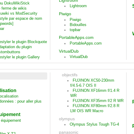
Lightroom
u DokuWikiStick
Lightroom
 ferme de wikis
uwiki vs ModSecurity
Piwigo
style par espace de nom
Piwigo
opwords]
Bidouilles
bar
topbar
PortableApps.com
styler le plugin Blockquote
PortableApps.com
aptation du plugin
VirtualDub
stombuttons
VirtualDub
styler le plugin Gallery
objectifs
FUJINON XC50-230mm
f/4.5-6.7 OIS II
lisation
FUJINON XF16mm f/1.4 R
WR
ocalisation
FUJINON XF35mm f/2 R WR
onnées : pour aller plus
FUJINON XF80mm f/2.8 R
LM OIS WR Macro
uipement
olympus
 équipement
Olympus Stylus Tough TG-4
panasonic
ifilm X-T2