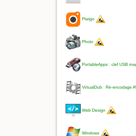
Piwigo
Photo
PortableApps : clef USB m
VirtualDub : Ré-encodage 
Web Design
Windows