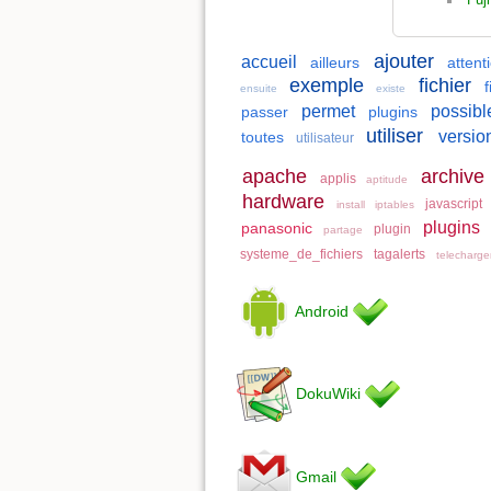
ajouter
accueil
ailleurs
attent
exemple
fichier
f
ensuite
existe
permet
possibl
passer
plugins
utiliser
versio
toutes
utilisateur
apache
archive
applis
aptitude
hardware
javascript
install
iptables
plugins
panasonic
plugin
partage
systeme_de_fichiers
tagalerts
telecharg
Android
DokuWiki
Gmail