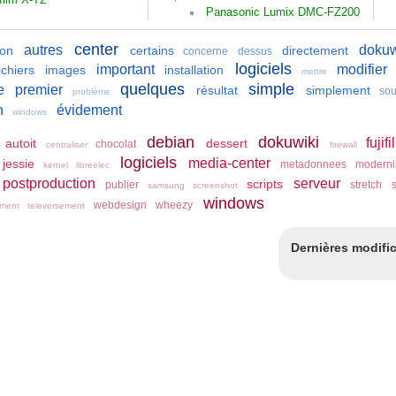
Panasonic Lumix DMC-FZ200
center
autres
dokuw
ion
certains
directement
concerne
dessus
logiciels
important
modifier
ichiers
images
installation
mettre
quelques
simple
e
premier
résultat
simplement
sou
problème
n
évidement
windows
debian
dokuwiki
fujif
autoit
dessert
chocolat
centraliser
firewall
logiciels
media-center
jessie
metadonnees
moderni
kernel
libreelec
postproduction
serveur
scripts
publier
stretch
s
samsung
screenshot
windows
webdesign
wheezy
ement
televersement
Dernières modifi