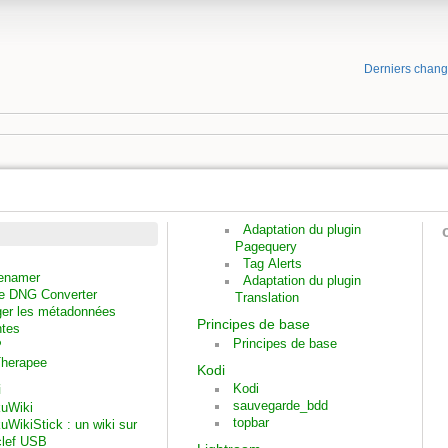
Derniers chan
Adaptation du plugin
Pagequery
Tag Alerts
enamer
Adaptation du plugin
e DNG Converter
Translation
ger les métadonnées
Principes de base
ntes
Principes de base
P
herapee
Kodi
i
Kodi
sauvegarde_bdd
uWiki
topbar
uWikiStick : un wiki sur
clef USB