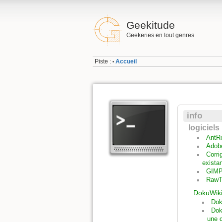
Geekitude
Geekeries en tout genres
Piste :
Accueil
•
info
logiciels
AntR
Adob
Corri
exista
GIM
RawT
DokuWik
Dok
Dok
une 