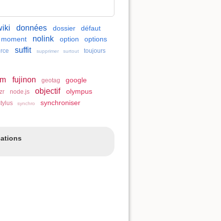
iki
données
dossier
défaut
nolink
moment
option
options
suffit
rce
toujours
supprimer
surtout
ilm
fujinon
google
geotag
objectif
olympus
zr
node.js
synchroniser
tylus
synchro
cations