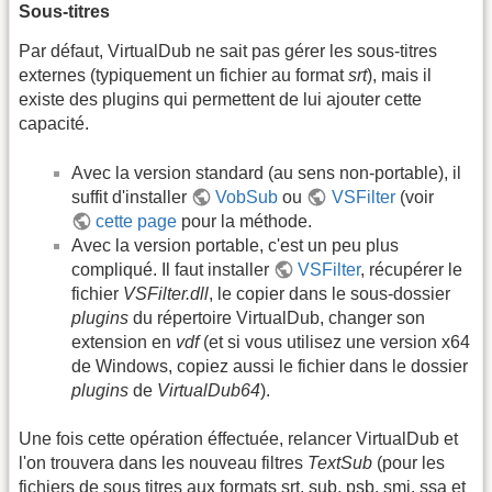
Sous-titres
Par défaut, VirtualDub ne sait pas gérer les sous-titres
externes (typiquement un fichier au format
srt
), mais il
existe des plugins qui permettent de lui ajouter cette
capacité.
Avec la version standard (au sens non-portable), il
suffit d'installer
VobSub
ou
VSFilter
(voir
cette page
pour la méthode.
Avec la version portable, c'est un peu plus
compliqué. Il faut installer
VSFilter
, récupérer le
fichier
VSFilter.dll
, le copier dans le sous-dossier
plugins
du répertoire VirtualDub, changer son
extension en
vdf
(et si vous utilisez une version x64
de Windows, copiez aussi le fichier dans le dossier
plugins
de
VirtualDub64
).
Une fois cette opération éffectuée, relancer VirtualDub et
l'on trouvera dans les nouveau filtres
TextSub
(pour les
fichiers de sous titres aux formats srt, sub, psb, smi, ssa et