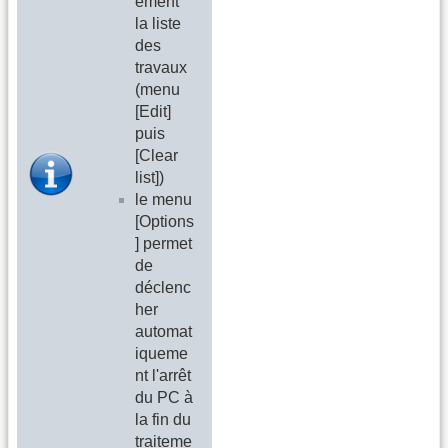
ement
la liste
des
travaux
(menu
[Edit]
puis
[Clear
list])
le menu
[Options
] permet
de
déclenc
her
automat
iqueme
nt l'arrêt
du PC à
la fin du
traiteme