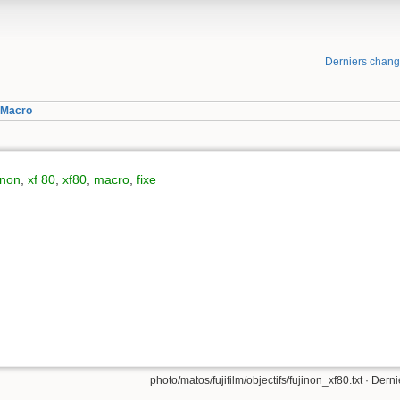
Derniers chan
 Macro
inon
,
xf 80
,
xf80
,
macro
,
fixe
photo/matos/fujifilm/objectifs/fujinon_xf80.txt
· Derni