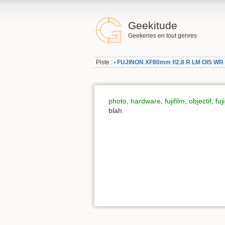
Geekitude
Geekeries en tout genres
Piste :
FUJINON XF80mm f/2.8 R LM OIS WR
•
photo
,
hardware
,
fujifilm
,
objectif
,
fuj
blah