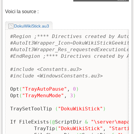
Voici la source :
DokuWikiStick.au3
#Region ;**** Directives created by AutoI
#AutoIt3Wrapper_Icon=DokuWikiStickGeekitu
#AutoIt3Wrapper_Res_requestedExecutionLev
#EndRegion ;**** Directives created by Au
#include <Constants.au3>
#include <WindowsConstants.au3>
Opt
(
"TrayAutoPause"
, 
0
)
Opt
(
"TrayMenuMode"
, 
3
)
TraySetToolTip 
(
"DokuWikiStick"
)
If FileExists
(
@
ScriptDir 
&
"\server\mapac
	TrayTip
(
"DokuWikiStick"
, 
"Startin