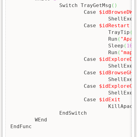
		Switch TrayGetMsg
(
)
			Case 
$idBrowseDWS
				ShellExe
			Case 
$idRestart
				TrayTip
(
"
				Run
(
"Apac
				Sleep
(
100
				Run
(
"mapa
			Case 
$idExploreDW
				ShellExe
			Case 
$idBrowseGH
				ShellExe
			Case 
$idExploreGH
				ShellExe
			Case 
$idExit
				KillApach
		EndSwitch

	WEnd

EndFunc
