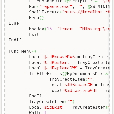
  	FileChangeDir 
(
@
ScriptDir 
&
"\ser
	Run
(
"mapache.exe"
, 
""
, 
@
SW_MINIMI
	ShellExecute
(
"http://localhost:88
	Menu
(
)
Else

	MsgBox
(
16
, 
"Error"
, 
"Missing \ser
	Exit

EndIf

Func Menu
(
)
	Local 
$idBrowseDWS
 = TrayCreateIt
	Local 
$idRestart
 = TrayCreateItem
	Local 
$idExploreDWS
 = TrayCreateI
	If FileExists
(
@
MyDocumentsDir 
&
"
		TrayCreateItem
(
""
)
		Local 
$idBrowseGH
 = TrayC
		Local 
$idExploreGH
 = Tray
	EndIf

	TrayCreateItem
(
""
)
	Local 
$idExit
 = TrayCreateItem
(
"E
	While 
1