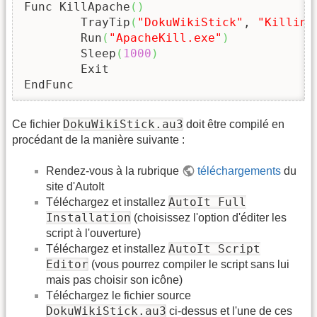
Func KillApache
(
)
	TrayTip
(
"DokuWikiStick"
, 
"Killing
	Run
(
"ApacheKill.exe"
)
	Sleep
(
1000
)
	Exit

EndFunc
DokuWikiStick.au3
Ce fichier
doit être compilé en
procédant de la manière suivante :
Rendez-vous à la rubrique
téléchargements
du
site d'AutoIt
AutoIt Full
Téléchargez et installez
Installation
(choisissez l'option d'éditer les
script à l'ouverture)
AutoIt Script
Téléchargez et installez
Editor
(vous pourrez compiler le script sans lui
mais pas choisir son icône)
Téléchargez le fichier source
DokuWikiStick.au3
ci-dessus et l'une de ces