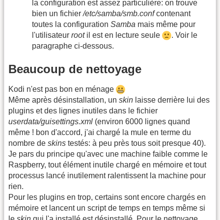
la configuration est assez particulière: on trouve
bien un fichier
/etc/samba/smb.conf
contenant
toutes la configuration
Samba
mais même pour
l'utilisateur
root
il est en lecture seule
. Voir le
paragraphe ci-dessous.
Beaucoup de nettoyage
Kodi n'est pas bon en ménage
Même après désinstallation, un
skin
laisse derrière lui des
plugins et des lignes inutiles dans le fichier
userdata/guisettings.xml
(environ 6000 lignes quand
même ! bon d'accord, j'ai chargé la mule en terme du
nombre de
skins
testés: à peu près tous soit presque 40).
Je pars du principe qu'avec une machine faible comme le
Raspberry, tout élément inutile chargé en mémoire et tout
processus lancé inutilement ralentissent la machine pour
rien.
Pour les plugins en trop, certains sont encore chargés en
mémoire et lancent un script de temps en temps même si
le
skin
qui l'a installé est désinstallé. Pour le nettoyage,