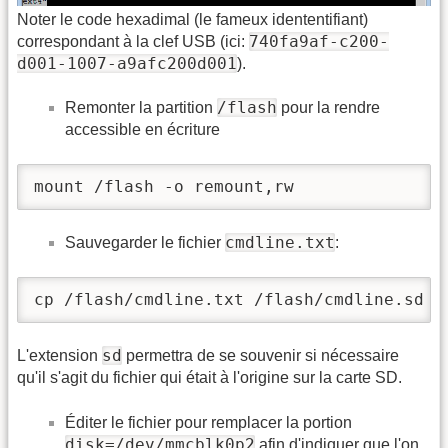
Noter le code hexadimal (le fameux idententifiant)
740fa9af-c200-
correspondant à la clef USB (ici:
d001-1007-a9afc200d001
).
/flash
Remonter la partition
pour la rendre
accessible en écriture
mount /flash -o remount,rw
cmdline.txt
Sauvegarder le fichier
:
cp /flash/cmdline.txt /flash/cmdline.sd
sd
L'extension
permettra de se souvenir si nécessaire
qu'il s'agit du fichier qui était à l'origine sur la carte SD.
Éditer le fichier pour remplacer la portion
disk=/dev/mmcblk0p2
afin d'indiquer que l'on