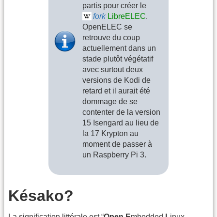
partis pour créer le
fork
LibreELEC
.
OpenELEC se
retrouve du coup
actuellement dans un
stade plutôt végétatif
avec surtout deux
versions de Kodi de
retard et il aurait été
dommage de se
contenter de la version
15 Isengard au lieu de
la 17 Krypton au
moment de passer à
un Raspberry Pi 3.
Késako?
La signification littérale est “
Open
E
mbedded
L
inux