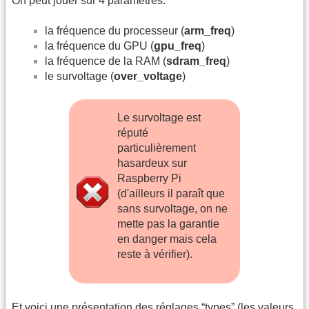
On peut jouer sur 4 paramètres:
la fréquence du processeur (
arm_freq
)
la fréquence du GPU (
gpu_freq
)
la fréquence de la RAM (
sdram_freq
)
le survoltage (
over_voltage
)
Le survoltage est
réputé
particulièrement
hasardeux sur
Raspberry Pi
(d'ailleurs il paraît que
sans survoltage, on ne
mette pas la garantie
en danger mais cela
reste à vérifier).
Et voici une présentation des réglages “types” (les valeurs