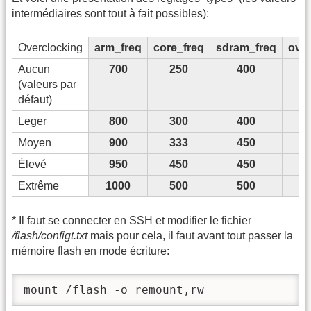
intermédiaires sont tout à fait possibles):
Overclocking
arm_freq
core_freq
sdram_freq
over
Aucun
700
250
400
(valeurs par
défaut)
Leger
800
300
400
Moyen
900
333
450
Élevé
950
450
450
Extrême
1000
500
500
* Il faut se connecter en SSH et modifier le fichier
/flash/configt.txt
mais pour cela, il faut avant tout passer la
mémoire flash en mode écriture:
mount /flash -o remount,rw