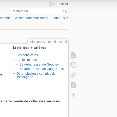
S'identifier
gements
Gestionnaire Multimédia
Plan du site
info:services:gmail:accueil
Table des matières
Les bons côtés...
...et les mauvais
Se débarrasser de Google+
Se débarrasser de Google Talk
Gérer plusieurs comptes de
 et
messagerie
te cette manie de coller des services