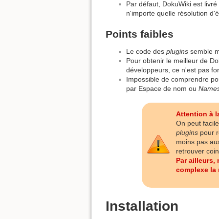
Par défaut, DokuWiki est livré
n'importe quelle résolution d'
Points faibles
Le code des
plugins
semble mo
Pour obtenir le meilleur de Do
développeurs, ce n'est pas f
Impossible de comprendre pour
par Espace de nom ou
Name
Attention à 
On peut facile
plugins
pour r
moins pas aus
retrouver coi
Par ailleurs,
complexe la 
Installation