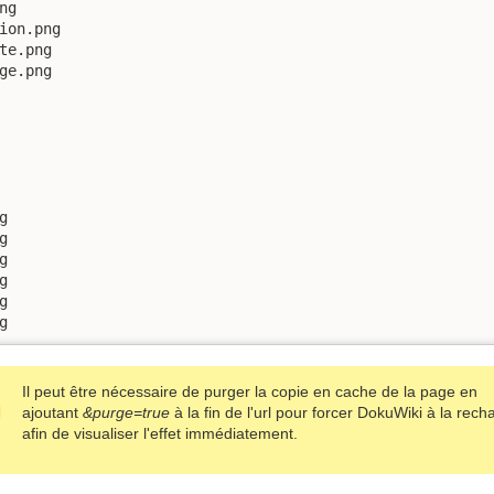
g

ion.png

te.png

ge.png











g
Il peut être nécessaire de purger la copie en cache de la page en
ajoutant
&purge=true
à la fin de l'url pour forcer DokuWiki à la rech
afin de visualiser l'effet immédiatement.