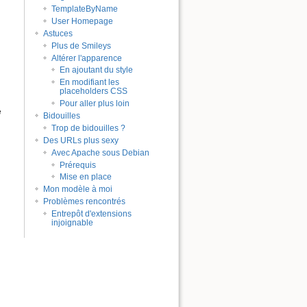
TemplateByName
User Homepage
Astuces
Plus de Smileys
Altérer l'apparence
En ajoutant du style
En modifiant les
placeholders CSS
Pour aller plus loin
e
Bidouilles
Trop de bidouilles ?
Des URLs plus sexy
Avec Apache sous Debian
Prérequis
Mise en place
Mon modèle à moi
Problèmes rencontrés
Entrepôt d'extensions
injoignable