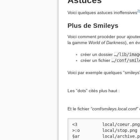
Astuces
2
Voici quelques astuces inoffensives
Plus de Smileys
Voici comment procéder pour ajouter
la gamme
World of Darkness
), en é
créer un dossier
…/lib/imag
créer un fichier
…/conf/smil
Voici par exemple quelques “smileys” 
Les “dots” cités plus haut :
Et le fichier
“conf/smileys.local.conf”
<3          local/coeur.png

>:o         local/stop.png

§ar         local/archive.pn