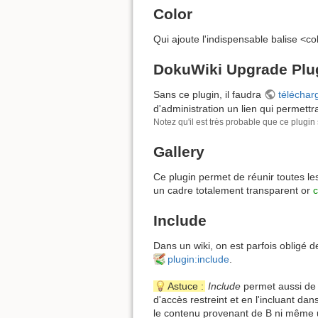
Color
Qui ajoute l'indispensable balise <c
DokuWiki Upgrade Plu
Sans ce plugin, il faudra
télécharg
d'administration un lien qui permet
Notez qu'il est très probable que ce plugin
Gallery
Ce plugin permet de réunir toutes l
un cadre totalement transparent or
c
Include
Dans un wiki, on est parfois obligé 
plugin:include
.
Astuce :
Include
permet aussi de 
d'accès restreint et en l'incluant da
le contenu provenant de B ni même un