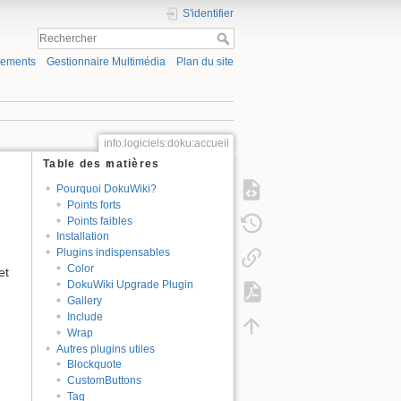
S'identifier
gements
Gestionnaire Multimédia
Plan du site
info:logiciels:doku:accueil
Table des matières
Pourquoi DokuWiki?
Points forts
Points faibles
Installation
Plugins indispensables
Color
et
DokuWiki Upgrade Plugin
Gallery
Include
Wrap
Autres plugins utiles
Blockquote
CustomButtons
Tag