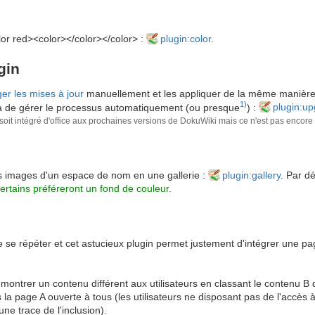
olor red><color></color></color> :
plugin:color
.
gin
er les mises à jour
manuellement et les appliquer de la même manière.
1)
tra de gérer le processus automatiquement (ou presque
) :
plugin:u
 soit intégré d'office aux prochaines versions de DokuWiki mais ce n'est pas encore
es images d'un espace de nom en une gallerie :
plugin:gallery
. Par d
ertains préféreront un fond de couleur
.
de se répéter et cet astucieux plugin permet justement d'intégrer une p
montrer un contenu différent aux utilisateurs en classant le contenu B
ns la page A ouverte à tous (les utilisateurs ne disposant pas de l'accès 
e trace de l'inclusion).