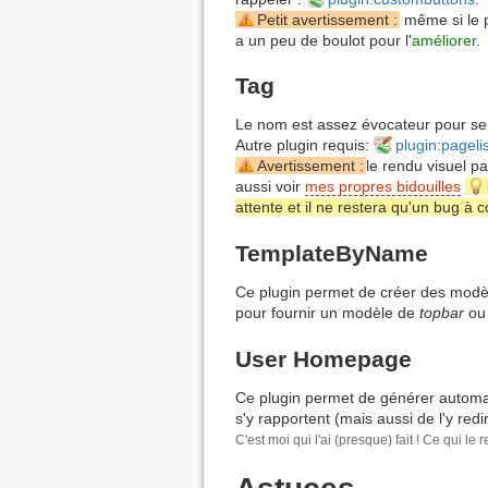
Petit avertissement :
même si le p
a un peu de boulot pour l'
améliorer
.
Tag
Le nom est assez évocateur pour s
Autre plugin requis:
plugin:pagelis
Avertissement :
le rendu visuel pa
aussi voir
mes propres bidouilles
attente et il ne restera qu'un bug à
TemplateByName
Ce plugin permet de créer des modèl
pour fournir un modèle de
topbar
ou
User Homepage
Ce plugin permet de générer automa
s'y rapportent (mais aussi de l'y re
C'est moi qui l'ai (presque) fait ! Ce qui 