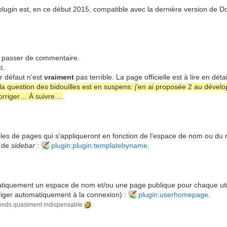
lugin est, en ce début 2015, compatible avec la dernière version de Dok
e passer de commentaire.
t
.
r défaut n'est
vraiment
pas terrible. La page officielle est à lire en déta
la question des bidouilles est en suspens: j'en ai proposée 2 au dévelo
 corriger… À suivre…
.
es de pages qui s'appliqueront en fonction de l'espace de nom ou du n
 de
sidebar
:
plugin:plugin:templatebyname
.
tiquement un espace de nom et/ou une page publique pour chaque utili
diriger automatiquement à la connexion) :
plugin:userhomepage
.
le rends quasiment indispensable
.