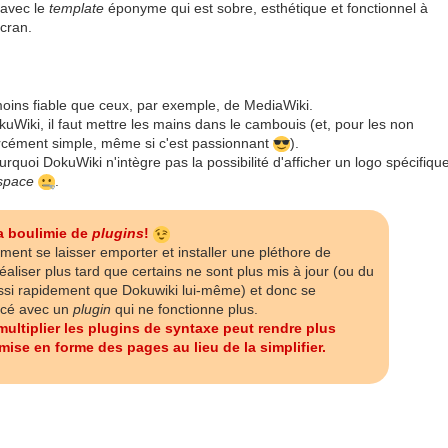
 avec le
template
éponyme qui est sobre, esthétique et fonctionnel à
écran.
ins fiable que ceux, par exemple, de MediaWiki.
kuWiki, il faut mettre les mains dans le cambouis (et, pour les non
orcément simple, même si c'est passionnant
).
quoi DokuWiki n'intègre pas la possibilité d'afficher un logo spécifiqu
space
.
la boulimie de
plugins
!
ment se laisser emporter et installer une pléthore de
éaliser plus tard que certains ne sont plus mis à jour (ou du
si rapidement que Dokuwiki lui-même) et donc se
ncé avec un
plugin
qui ne fonctionne plus.
 multiplier les plugins de syntaxe peut rendre plus
mise en forme des pages au lieu de la simplifier.