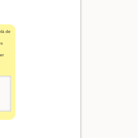
là de
es
ger