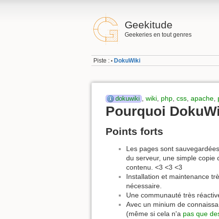
Geekitude
Geekeries en tout genres
Piste :
DokuWiki
•
,
wiki
,
php
,
css
,
apache
,
dokuwiki
Pourquoi DokuWi
Points forts
Les pages sont sauvegardées 
du serveur, une simple copie
contenu. <3 <3 <3
Installation et maintenance t
nécessaire.
Une communauté très réactive
Avec un minium de connaissan
(même si cela n'a
pas que de