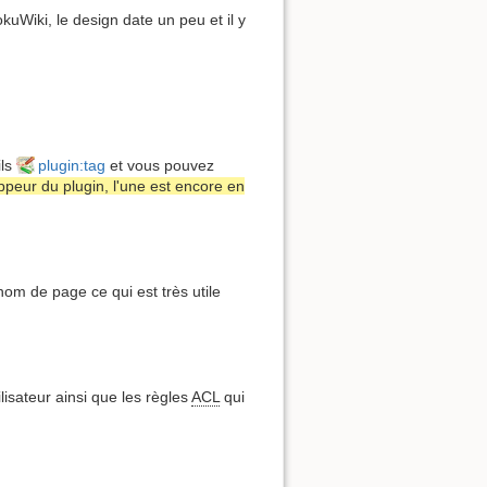
uWiki, le design date un peu et il y
ils
plugin:tag
et vous pouvez
ppeur du plugin, l'une est encore en
om de page ce qui est très utile
sateur ainsi que les règles
ACL
qui