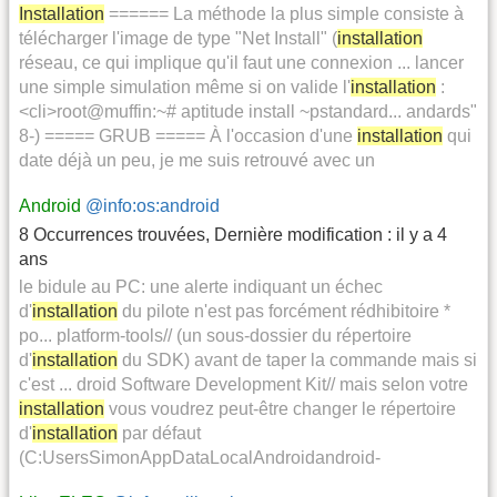
Installation
====== La méthode la plus simple consiste à
télécharger l'image de type "Net Install" (
installation
réseau, ce qui implique qu'il faut une connexion ... lancer
une simple simulation même si on valide l'
installation
:
<cli>root@muffin:~# aptitude install ~pstandard... andards"
8-) ===== GRUB ===== À l'occasion d'une
installation
qui
date déjà un peu, je me suis retrouvé avec un
Android
@info:os:android
8 Occurrences trouvées
,
Dernière modification :
il y a 4
ans
le bidule au PC: une alerte indiquant un échec
d'
installation
du pilote n'est pas forcément rédhibitoire *
po... platform-tools// (un sous-dossier du répertoire
d'
installation
du SDK) avant de taper la commande mais si
c'est ... droid Software Development Kit// mais selon votre
installation
vous voudrez peut-être changer le répertoire
d'
installation
par défaut
(C:UsersSimonAppDataLocalAndroidandroid-