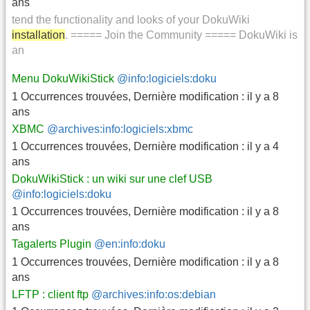
ans
tend the functionality and looks of your DokuWiki
installation
. ===== Join the Community ===== DokuWiki is
an
Menu DokuWikiStick
@info:logiciels:doku
1 Occurrences trouvées
,
Dernière modification :
il y a 8
ans
XBMC
@archives:info:logiciels:xbmc
1 Occurrences trouvées
,
Dernière modification :
il y a 4
ans
DokuWikiStick : un wiki sur une clef USB
@info:logiciels:doku
1 Occurrences trouvées
,
Dernière modification :
il y a 8
ans
Tagalerts Plugin
@en:info:doku
1 Occurrences trouvées
,
Dernière modification :
il y a 8
ans
LFTP : client ftp
@archives:info:os:debian