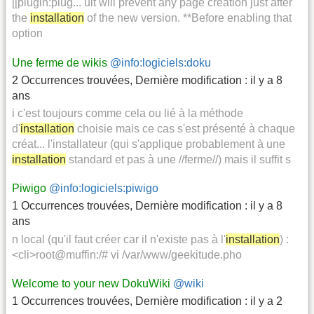
[[plugin:plug... ult will prevent any page creation just after
the
installation
of the new version. **Before enabling that
option
Une ferme de wikis
@info:logiciels:doku
2 Occurrences trouvées
,
Dernière modification :
il y a 8
ans
i c'est toujours comme cela ou lié à la méthode
d'
installation
choisie mais ce cas s'est présenté à chaque
créat... l'installateur (qui s'applique probablement à une
installation
standard et pas à une //ferme//) mais il suffit s
Piwigo
@info:logiciels:piwigo
1 Occurrences trouvées
,
Dernière modification :
il y a 8
ans
n local (qu'il faut créer car il n'existe pas à l'
installation
) :
<cli>root@muffin:/# vi /var/www/geekitude.pho
Welcome to your new DokuWiki
@wiki
1 Occurrences trouvées
,
Dernière modification :
il y a 2