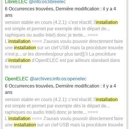
LibreELEC
@info:os:libreelec
6 Occurrences trouvées
,
Dernière modification :
il y a 4
ans
version stable en cours (4.2.1): c'est réactif, l'
installation
est simple et permet par exemple dès le départ de...
raphiques ou audio Intel) donc je tente... ====
L'
installation
==== J'aurais voulu pouvoir directement faire
une
installation
sur un clef USB mais la procédure trouvée
n'est p... ur les données|pour plus tard]].\\ La procédure
d'
installation
d'OpenELEC est par ailleurs standard dans
le mond
OpenELEC
@archives:info:os:openelec
6 Occurrences trouvées
,
Dernière modification :
il y a 4
ans
version stable en cours (4.2.1): c'est réactif, l'
installation
est simple et permet par exemple dès le départ de...
raphiques ou audio Intel) donc je tente... ====
L'
installation
==== J'aurais voulu pouvoir directement faire
une
installation
sur un clef USB mais la procédure trouvée