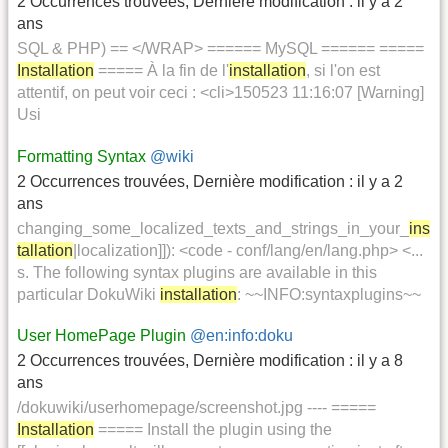
2 Occurrences trouvées
,
Dernière modification :
il y a 2
ans
SQL & PHP) == </WRAP> ====== MySQL ====== =====
Installation
===== À la fin de l'
installation
, si l'on est
attentif, on peut voir ceci : <cli>150523 11:16:07 [Warning]
Usi
Formatting Syntax
@wiki
2 Occurrences trouvées
,
Dernière modification :
il y a 2
ans
changing_some_localized_texts_and_strings_in_your_
ins
tallation
|localization]]): <code - conf/lang/en/lang.php> <...
s. The following syntax plugins are available in this
particular DokuWiki
installation
: ~~INFO:syntaxplugins~~
User HomePage Plugin
@en:info:doku
2 Occurrences trouvées
,
Dernière modification :
il y a 8
ans
/dokuwiki/userhomepage/screenshot.jpg ---- =====
Installation
===== Install the plugin using the