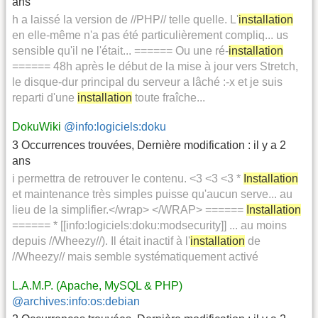
ans
h a laissé la version de //PHP// telle quelle. L'
installation
en elle-même n'a pas été particulièrement compliq... us
sensible qu'il ne l'était... ====== Ou une ré-
installation
====== 48h après le début de la mise à jour vers Stretch,
le disque-dur principal du serveur a lâché :-x et je suis
reparti d'une
installation
toute fraîche...
DokuWiki
@info:logiciels:doku
3 Occurrences trouvées
,
Dernière modification :
il y a 2
ans
i permettra de retrouver le contenu. <3 <3 <3 *
Installation
et maintenance très simples puisse qu'aucun serve... au
lieu de la simplifier.</wrap> </WRAP> ======
Installation
====== * [[info:logiciels:doku:modsecurity]] ... au moins
depuis //Wheezy//). Il était inactif à l'
installation
de
//Wheezy// mais semble systématiquement activé
L.A.M.P. (Apache, MySQL & PHP)
@archives:info:os:debian