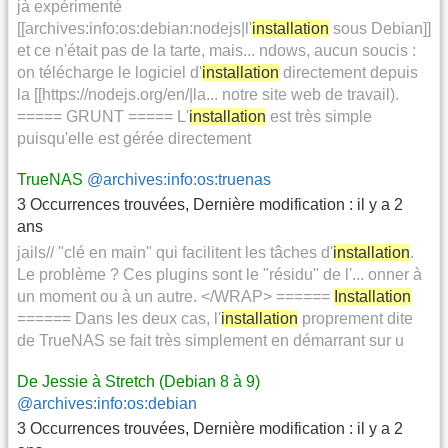
jà expérimenté
[[archives:info:os:debian:nodejs|l'
installation
sous Debian]]
et ce n'était pas de la tarte, mais... ndows, aucun soucis :
on télécharge le logiciel d'
installation
directement depuis
la [[https://nodejs.org/en/|la... notre site web de travail).
===== GRUNT ===== L'
installation
est très simple
puisqu'elle est gérée directement
TrueNAS
@archives:info:os:truenas
3 Occurrences trouvées
,
Dernière modification :
il y a 2
ans
jails// "clé en main" qui facilitent les tâches d'
installation
.
Le problème ? Ces plugins sont le "résidu" de l'... onner à
un moment ou à un autre. </WRAP> ======
Installation
====== Dans les deux cas, l'
installation
proprement dite
de TrueNAS se fait très simplement en démarrant sur u
De Jessie à Stretch (Debian 8 à 9)
@archives:info:os:debian
3 Occurrences trouvées
,
Dernière modification :
il y a 2