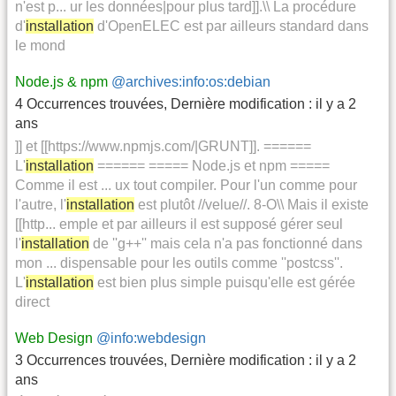
n'est p... ur les données|pour plus tard]].\\ La procédure
d'
installation
d'OpenELEC est par ailleurs standard dans
le mond
Node.js & npm
@archives:info:os:debian
4 Occurrences trouvées
,
Dernière modification :
il y a 2
ans
]] et [[https://www.npmjs.com/|GRUNT]]. ======
L'
installation
====== ===== Node.js et npm =====
Comme il est ... ux tout compiler. Pour l'un comme pour
l'autre, l'
installation
est plutôt //velue//. 8-O\\ Mais il existe
[[http... emple et par ailleurs il est supposé gérer seul
l'
installation
de ''g++'' mais cela n'a pas fonctionné dans
mon ... dispensable pour les outils comme ''postcss''.
L'
installation
est bien plus simple puisqu'elle est gérée
direct
Web Design
@info:webdesign
3 Occurrences trouvées
,
Dernière modification :
il y a 2
ans