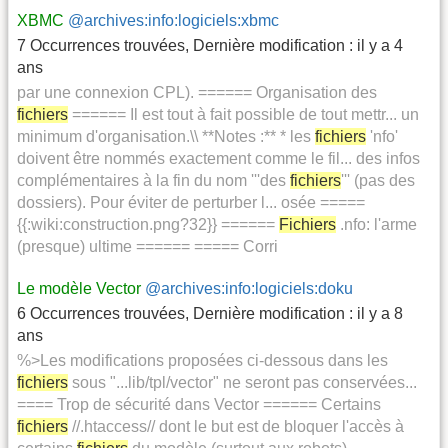
XBMC
@archives:info:logiciels:xbmc
7 Occurrences trouvées
,
Dernière modification :
il y a 4
ans
par une connexion CPL). ====== Organisation des
fichiers
====== Il est tout à fait possible de tout mettr... un
minimum d'organisation.\\ **Notes :** * les
fichiers
'nfo'
doivent être nommés exactement comme le fil... des infos
complémentaires à la fin du nom '''des
fichiers
''' (pas des
dossiers). Pour éviter de perturber l... osée =====
{{:wiki:construction.png?32}} ======
Fichiers
.nfo: l'arme
(presque) ultime ====== ===== Corri
Le modèle Vector
@archives:info:logiciels:doku
6 Occurrences trouvées
,
Dernière modification :
il y a 8
ans
%>Les modifications proposées ci-dessous dans les
fichiers
sous "...lib/tpl/vector" ne seront pas conservées...
==== Trop de sécurité dans Vector ====== Certains
fichiers
//.htaccess// dont le but est de bloquer l'accès à