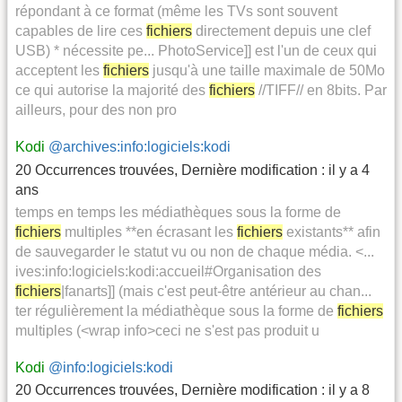
répondant à ce format (même les TVs sont souvent
capables de lire ces
fichiers
directement depuis une clef
USB) * nécessite pe... PhotoService]] est l'un de ceux qui
acceptent les
fichiers
jusqu'à une taille maximale de 50Mo
ce qui autorise la majorité des
fichiers
//TIFF// en 8bits. Par
ailleurs, pour des non pro
Kodi
@archives:info:logiciels:kodi
20 Occurrences trouvées
,
Dernière modification :
il y a 4
ans
temps en temps les médiathèques sous la forme de
fichiers
multiples **en écrasant les
fichiers
existants** afin
de sauvegarder le statut vu ou non de chaque média. <...
ives:info:logiciels:kodi:accueil#Organisation des
fichiers
|fanarts]] (mais c'est peut-être antérieur au chan...
ter régulièrement la médiathèque sous la forme de
fichiers
multiples (<wrap info>ceci ne s'est pas produit u
Kodi
@info:logiciels:kodi
20 Occurrences trouvées
,
Dernière modification :
il y a 8