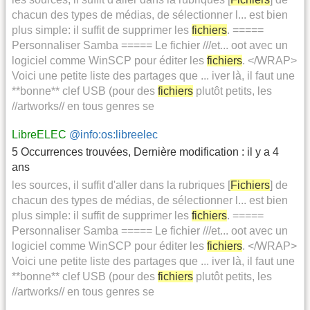
chacun des types de médias, de sélectionner l... est bien
plus simple: il suffit de supprimer les
fichiers
. =====
Personnaliser Samba ===== Le fichier ///et... oot avec un
logiciel comme WinSCP pour éditer les
fichiers
. </WRAP>
Voici une petite liste des partages que ... iver là, il faut une
**bonne** clef USB (pour des
fichiers
plutôt petits, les
//artworks// en tous genres se
LibreELEC
@info:os:libreelec
5 Occurrences trouvées
,
Dernière modification :
il y a 4
ans
les sources, il suffit d'aller dans la rubriques [
Fichiers
] de
chacun des types de médias, de sélectionner l... est bien
plus simple: il suffit de supprimer les
fichiers
. =====
Personnaliser Samba ===== Le fichier ///et... oot avec un
logiciel comme WinSCP pour éditer les
fichiers
. </WRAP>
Voici une petite liste des partages que ... iver là, il faut une
**bonne** clef USB (pour des
fichiers
plutôt petits, les
//artworks// en tous genres se