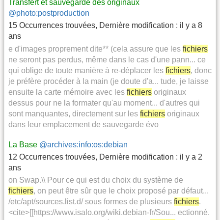
Transfert et sauvegarde des originaux
@photo:postproduction
15 Occurrences trouvées
,
Dernière modification :
il y a 8
ans
e d'images proprement dite** (cela assure que les
fichiers
ne seront pas perdus, même dans le cas d'une pann... ce
qui oblige de toute manière à re-déplacer les
fichiers
, donc
je préfère procéder à la main (je doute d'a... tude, je laisse
ensuite la carte mémoire avec les
fichiers
originaux
dessus pour ne la formater qu'au moment... d'autres qui
sont manquantes, directement sur les
fichiers
originaux
dans leur emplacement de sauvegarde évo
La Base
@archives:info:os:debian
12 Occurrences trouvées
,
Dernière modification :
il y a 2
ans
on Swap.\\ Pour ce qui est du choix du système de
fichiers
, on peut être sûr que le choix proposé par défaut...
/etc/apt/sources.list.d/ sous formes de plusieurs
fichiers
.
<cite>[[https://www.isalo.org/wiki.debian-fr/Sou... ectionné.