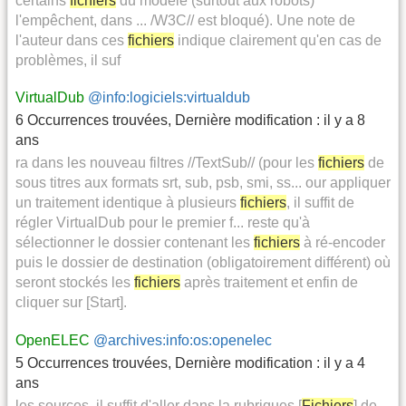
certains
fichiers
du modèle (surtout aux robots)
l'empêchent, dans ... /W3C// est bloqué). Une note de
l'auteur dans ces
fichiers
indique clairement qu'en cas de
problèmes, il suf
VirtualDub
@info:logiciels:virtualdub
6 Occurrences trouvées
,
Dernière modification :
il y a 8
ans
ra dans les nouveau filtres //TextSub// (pour les
fichiers
de
sous titres aux formats srt, sub, psb, smi, ss... our appliquer
un traitement identique à plusieurs
fichiers
, il suffit de
régler VirtualDub pour le premier f... reste qu'à
sélectionner le dossier contenant les
fichiers
à ré-encoder
puis le dossier de destination (obligatoirement différent) où
seront stockés les
fichiers
après traitement et enfin de
cliquer sur [Start].
OpenELEC
@archives:info:os:openelec
5 Occurrences trouvées
,
Dernière modification :
il y a 4
ans
les sources, il suffit d'aller dans la rubriques [
Fichiers
] de