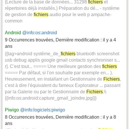
(Lecture de la base de données... 31298
fichiers
et
répertoires déjà installés.) Préparation du dé... - système
de gestion de
fichiers
audio pour le web p ampache-
common
Android
@info:os:android
9 Occurrences trouvées
,
Dernière modification :
il y a 4
ans
{{tag>android système_de_
fichiers
bluetooth screenshot
usb debug applis google gmail contacts synchroniser s...
r]. C'est tout... ===== Une meilleure gestion des
fichiers
===== Par défaut, si l'on souhaite par exemple en... ).
Heureusement, en installant un Gestionnaire de
Fichiers
,
c'est à dire l'équivalent du fameux Explorateur ... passant
par la Galerie ou par le Gestionnaire de
Fichiers
.\\
{{info:os:android:capture_gmail_joindre.jpg|}}
Piwigo
@info:logiciels:piwigo
8 Occurrences trouvées
,
Dernière modification :
il y a 8
ans