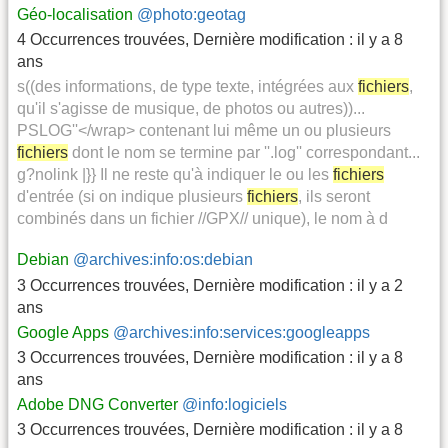
Géo-localisation
@photo:geotag
4 Occurrences trouvées
,
Dernière modification :
il y a 8
ans
s((des informations, de type texte, intégrées aux
fichiers
,
qu'il s'agisse de musique, de photos ou autres))...
PSLOG''</wrap> contenant lui même un ou plusieurs
fichiers
dont le nom se termine par ''.log'' correspondant...
g?nolink |}} Il ne reste qu'à indiquer le ou les
fichiers
d'entrée (si on indique plusieurs
fichiers
, ils seront
combinés dans un fichier //GPX// unique), le nom à d
Debian
@archives:info:os:debian
3 Occurrences trouvées
,
Dernière modification :
il y a 2
ans
Google Apps
@archives:info:services:googleapps
3 Occurrences trouvées
,
Dernière modification :
il y a 8
ans
Adobe DNG Converter
@info:logiciels
3 Occurrences trouvées
,
Dernière modification :
il y a 8