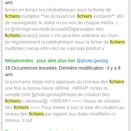
ans
temps en temps les médiathèques sous la forme de
fichiers
multiples **en écrasant les
fichiers
existants** afin
de sauvegarder le statut vu ou non de chaque média. <...
es [[info:logiciels:kodi:accueil#Organisation des
fichiers
|fanarts]] (mais c'est peut-être antérieur au chan...
ter régulièrement la médiathèque sous la forme de
fichiers
multiples (<wrap info>ceci ne s'est pas produit u
Métadonnées : pour aller plus loin
@photo:geotag
16 Occurrences trouvées
,
Dernière modification :
il y a 8
ans
la prochaine étape est à appliquer au niveaux des
fichiers
une fois la bonne heure définie. <WRAP center ro...
xemple (voir [[photo:geotag#Heure de création des
fichiers
|ci-dessous]]). </WRAP> ==== Heure de création
des
fichiers
==== Pour mettre à jour la date de création au
niveau des
fichiers
par rapport aux dates modifiées ci-
dessus, il suf