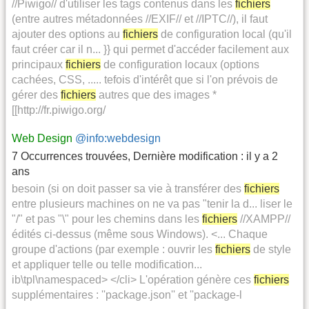
//Piwigo// d'utiliser les tags contenus dans les
fichiers
(entre autres métadonnées //EXIF// et //IPTC//), il faut
ajouter des options au
fichiers
de configuration local (qu'il
faut créer car il n... }} qui permet d'accéder facilement aux
principaux
fichiers
de configuration locaux (options
cachées, CSS, ..... tefois d'intérêt que si l'on prévois de
gérer des
fichiers
autres que des images *
[[http://fr.piwigo.org/
Web Design
@info:webdesign
7 Occurrences trouvées
,
Dernière modification :
il y a 2
ans
besoin (si on doit passer sa vie à transférer des
fichiers
entre plusieurs machines on ne va pas "tenir la d... liser le
"/" et pas "\" pour les chemins dans les
fichiers
//XAMPP//
édités ci-dessus (même sous Windows). <... Chaque
groupe d'actions (par exemple : ouvrir les
fichiers
de style
et appliquer telle ou telle modification...
ib\tpl\namespaced> </cli> L'opération génère ces
fichiers
supplémentaires : ''package.json'' et ''package-l