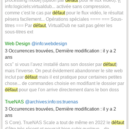
processing mode] (option par
défaut
pour le flux vidéo): {{
info:logiciels:virtualdub... activée sans compression,
comme c'est le cas par
défaut
pour le flux vidéo, le résultat
pèsera facilement... Opérations spéciales ==== === Sous-
titres === Par
défaut
, VirtualDub ne sait pas gérer les
sous-titres ext
Web Design
@info:webdesign
3 Occurrences trouvées
,
Dernière modification :
il y a 2
ans
ocs" si vous l'avez installé dans son dossier par
défaut
)
mais l'inverse. On peut évidement abandonner le site web
inclut par
défaut
mais il est pratique pour certaines petites
chose... de commandes choisie en modifiant le dossier par
défaut
pour que l'on arrive directement dans le bon doss
TrueNAS
@archives:info:os:truenas
3 Occurrences trouvées
,
Dernière modification :
il y a 2
ans
S Core). TrueNAS Scale a tout de même en 2022 le
défaut
d'être très récent et pourrait bien subir quelque... de