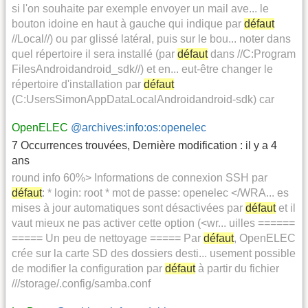
si l'on souhaite par exemple envoyer un mail ave... le
bouton idoine en haut à gauche qui indique par
défaut
//Local//) ou par glissé latéral, puis sur le bou... noter dans
quel répertoire il sera installé (par
défaut
dans //C:Program
FilesAndroidandroid_sdk//) et en... eut-être changer le
répertoire d'installation par
défaut
(C:UsersSimonAppDataLocalAndroidandroid-sdk) car
OpenELEC
@archives:info:os:openelec
7 Occurrences trouvées
,
Dernière modification :
il y a 4
ans
round info 60%> Informations de connexion SSH par
défaut
: * login: root * mot de passe: openelec </WRA... es
mises à jour automatiques sont désactivées par
défaut
et il
vaut mieux ne pas activer cette option (<wr... uilles ======
===== Un peu de nettoyage ===== Par
défaut
, OpenELEC
crée sur la carte SD des dossiers desti... usement possible
de modifier la configuration par
défaut
à partir du fichier
///storage/.config/samba.conf