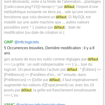
sont décevants, voire à la limite de l'aberration... plantages
{{:wiki:coeur.png?15}}</wrap>) * par
défaut
, l'import d'une
médiathèque existante ne tiens pa... ude qu'une version
fonctionne que cela devient un
défaut
) Si MySQL est
installé sur une autre machine que ... autres valeurs
possibles sont: * 1 (valeur par
défaut
) : date de
modification (ou date de création si c
GIMP
@info:logiciels
5 Occurrences trouvées
,
Dernière modification :
il y a 8
ans
ges actuels de tous les outils comme réglages par
défaut
.
=== La grille : un outil indispensable === L'u... ture du
logiciel. On peut toutefois l'activer par
défaut
: * [Édition] =>
[Préférence] => [Fenêtres d'im... nt * ensuite, dans
[Préférences] => [Grille par
défaut
], il faut impérativement
augmenter les valeurs d'[Espacement] car, avec les 10
pixels par
défaut
, la grille est franchement envahissante
=== L'ou
XBMC
@archives:info:logiciels:xbmc