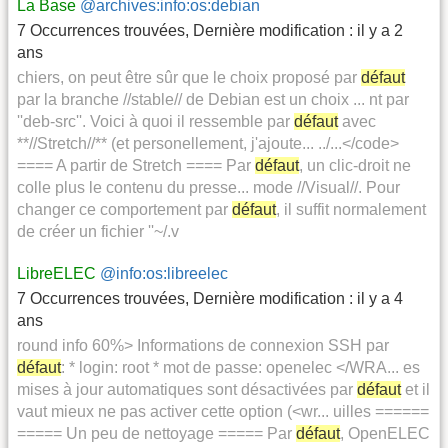
La Base
@archives:info:os:debian
7 Occurrences trouvées
,
Dernière modification :
il y a 2
ans
chiers, on peut être sûr que le choix proposé par
défaut
par la branche //stable// de Debian est un choix ... nt par
''deb-src''. Voici à quoi il ressemble par
défaut
avec
**//Stretch//** (et personellement, j'ajoute... ../...</code>
==== A partir de Stretch ==== Par
défaut
, un clic-droit ne
colle plus le contenu du presse... mode //Visual//. Pour
changer ce comportement par
défaut
, il suffit normalement
de créer un fichier ''~/.v
LibreELEC
@info:os:libreelec
7 Occurrences trouvées
,
Dernière modification :
il y a 4
ans
round info 60%> Informations de connexion SSH par
défaut
: * login: root * mot de passe: openelec </WRA... es
mises à jour automatiques sont désactivées par
défaut
et il
vaut mieux ne pas activer cette option (<wr... uilles ======
===== Un peu de nettoyage ===== Par
défaut
, OpenELEC