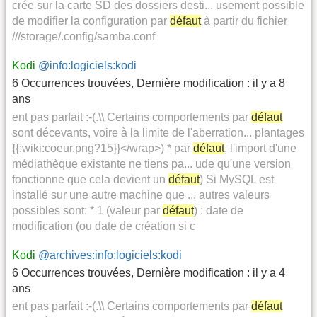
crée sur la carte SD des dossiers desti... usement possible
de modifier la configuration par
défaut
à partir du fichier
///storage/.config/samba.conf
Kodi
@info:logiciels:kodi
6 Occurrences trouvées
,
Dernière modification :
il y a 8
ans
ent pas parfait :-(.\\ Certains comportements par
défaut
sont décevants, voire à la limite de l'aberration... plantages
{{:wiki:coeur.png?15}}</wrap>) * par
défaut
, l'import d'une
médiathèque existante ne tiens pa... ude qu'une version
fonctionne que cela devient un
défaut
) Si MySQL est
installé sur une autre machine que ... autres valeurs
possibles sont: * 1 (valeur par
défaut
) : date de
modification (ou date de création si c
Kodi
@archives:info:logiciels:kodi
6 Occurrences trouvées
,
Dernière modification :
il y a 4
ans
ent pas parfait :-(.\\ Certains comportements par
défaut