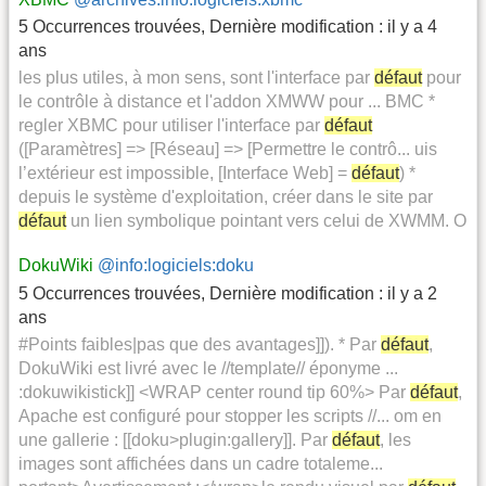
5 Occurrences trouvées
,
Dernière modification :
il y a 4
ans
les plus utiles, à mon sens, sont l'interface par
défaut
pour
le contrôle à distance et l'addon XMWW pour ... BMC *
regler XBMC pour utiliser l'interface par
défaut
([Paramètres] => [Réseau] => [Permettre le contrô... uis
l’extérieur est impossible, [Interface Web] =
défaut
) *
depuis le système d'exploitation, créer dans le site par
défaut
un lien symbolique pointant vers celui de XWMM. O
DokuWiki
@info:logiciels:doku
5 Occurrences trouvées
,
Dernière modification :
il y a 2
ans
#Points faibles|pas que des avantages]]). * Par
défaut
,
DokuWiki est livré avec le //template// éponyme ...
:dokuwikistick]] <WRAP center round tip 60%> Par
défaut
,
Apache est configuré pour stopper les scripts //... om en
une gallerie : [[doku>plugin:gallery]]. Par
défaut
, les
images sont affichées dans un cadre totaleme...