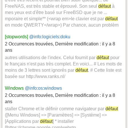
FreeNAS, est très stable et éprouvé. Son seul
défaut
à
mes yeux est d'être basé sur FreeBSD que je ne ...
mporaire et simple** (<wrap em>le clavier est par
défaut
en mode QWERTY</wrap>) Par chance, aucun problèm
[stopwords]
@info:logiciels:doku
2 Occurrences trouvées
,
Dernière modification :
il y a 8
ans
autres utilisations de l'index. Celui fournit par
défaut
pour
le français n'est pas très complet. En voici... # Les mots de
moins de 3 lettres sont ignorés par
défaut
. # Cette liste est
basée sur http://www.ranks.nl/
Windows
@info:os:windows
2 Occurrences trouvées
,
Dernière modification :
il y a 8
ans
staller Chrome et le définir comme navigateur par
défaut
([Menu Windows] => [Paramètres] => [Système] =>
[Applications par
défaut
] * installer
[[https://chrome.google.com/websto