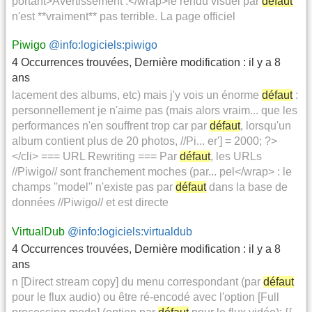
portant>Avertissement :</wrap>le rendu visuel par
défaut
n'est **vraiment** pas terrible. La page officiel
Piwigo
@info:logiciels:piwigo
4 Occurrences trouvées
,
Dernière modification :
il y a 8
ans
lacement des albums, etc) mais j'y vois un énorme
défaut
:
personnellement je n'aime pas (mais alors vraim... que les
performances n'en souffrent trop car par
défaut
, lorsqu'un
album contient plus de 20 photos, //Pi... er'] = 2000; ?>
</cli> === URL Rewriting === Par
défaut
, les URLs
//Piwigo// sont franchement moches (par... pel</wrap> : le
champs ''model'' n'existe pas par
défaut
dans la base de
données //Piwigo// et est directe
VirtualDub
@info:logiciels:virtualdub
4 Occurrences trouvées
,
Dernière modification :
il y a 8
ans
n [Direct stream copy] du menu correspondant (par
défaut
pour le flux audio) ou être ré-encodé avec l'option [Full