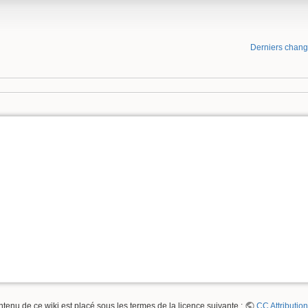
Derniers chan
ntenu de ce wiki est placé sous les termes de la licence suivante :
CC Attribution