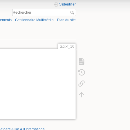
S'identifier
gements
Gestionnaire Multimédia
Plan du site
tag:xf_16
-Share Alike 4.0 International