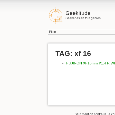
Geekitude
Geekeries en tout genres
Piste :
TAG: xf 16
FUJINON XF16mm f/1.4 R W
Sauf mention contraire, le co