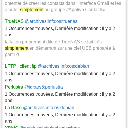
ontenter de créer les contacts dans l'interface Gmail et les
ajouter
simplement
au groupe //Apptivo Contacts//
TrueNAS
@archives:info:os:truenas
1 Occurrences trouvées
,
Dernière modification :
il y a 2
ans
tallation proprement dite de TrueNAS se fait très
simplement
en démarrant sur une clef USB préparée à
partir d
LFTP : client ftp
@archives:info:os:debian
1 Occurrences trouvées
,
Dernière modification :
il y a 2
ans
Perlustra
@jdr:ars5:perlustra
1 Occurrences trouvées
,
Dernière modification :
il y a 2
ans
La Base
@archives:info:os:debian
1 Occurrences trouvées
,
Dernière modification :
il y a 2
ans