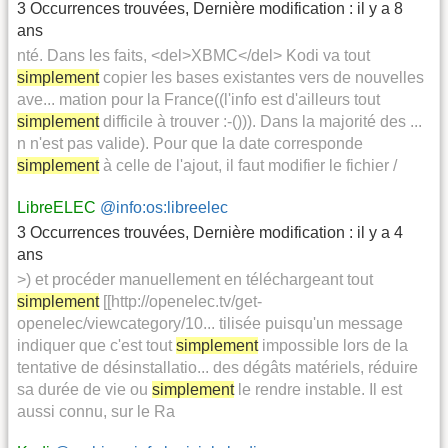
3 Occurrences trouvées
,
Dernière modification :
il y a 8
ans
nté. Dans les faits, <del>XBMC</del> Kodi va tout
simplement
copier les bases existantes vers de nouvelles
ave... mation pour la France((l'info est d'ailleurs tout
simplement
difficile à trouver :-())). Dans la majorité des ...
n n'est pas valide). Pour que la date corresponde
simplement
à celle de l'ajout, il faut modifier le fichier /
LibreELEC
@info:os:libreelec
3 Occurrences trouvées
,
Dernière modification :
il y a 4
ans
>) et procéder manuellement en téléchargeant tout
simplement
[[http://openelec.tv/get-
openelec/viewcategory/10... tilisée puisqu'un message
indiquer que c'est tout
simplement
impossible lors de la
tentative de désinstallatio... des dégâts matériels, réduire
sa durée de vie ou
simplement
le rendre instable. Il est
aussi connu, sur le Ra