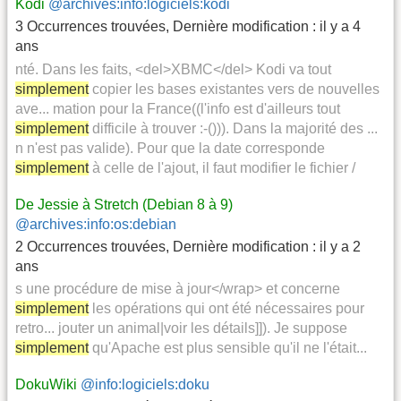
Kodi
@archives:info:logiciels:kodi
3 Occurrences trouvées
,
Dernière modification :
il y a 4
ans
nté. Dans les faits, <del>XBMC</del> Kodi va tout
simplement
copier les bases existantes vers de nouvelles
ave... mation pour la France((l'info est d'ailleurs tout
simplement
difficile à trouver :-())). Dans la majorité des ...
n n'est pas valide). Pour que la date corresponde
simplement
à celle de l'ajout, il faut modifier le fichier /
De Jessie à Stretch (Debian 8 à 9)
@archives:info:os:debian
2 Occurrences trouvées
,
Dernière modification :
il y a 2
ans
s une procédure de mise à jour</wrap> et concerne
simplement
les opérations qui ont été nécessaires pour
retro... jouter un animal|voir les détails]]). Je suppose
simplement
qu'Apache est plus sensible qu'il ne l'était...
DokuWiki
@info:logiciels:doku