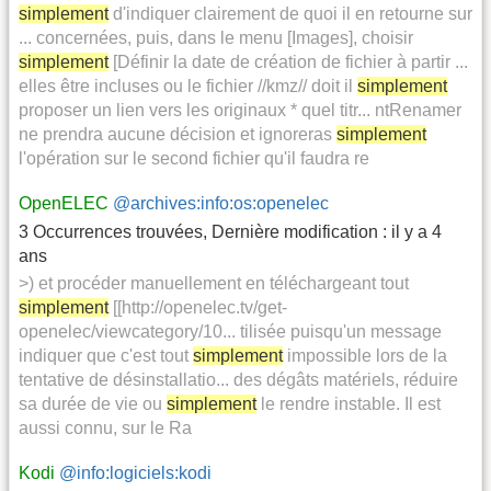
simplement
d'indiquer clairement de quoi il en retourne sur
... concernées, puis, dans le menu [Images], choisir
simplement
[Définir la date de création de fichier à partir ...
elles être incluses ou le fichier //kmz// doit il
simplement
proposer un lien vers les originaux * quel titr... ntRenamer
ne prendra aucune décision et ignoreras
simplement
l'opération sur le second fichier qu'il faudra re
OpenELEC
@archives:info:os:openelec
3 Occurrences trouvées
,
Dernière modification :
il y a 4
ans
>) et procéder manuellement en téléchargeant tout
simplement
[[http://openelec.tv/get-
openelec/viewcategory/10... tilisée puisqu'un message
indiquer que c'est tout
simplement
impossible lors de la
tentative de désinstallatio... des dégâts matériels, réduire
sa durée de vie ou
simplement
le rendre instable. Il est
aussi connu, sur le Ra
Kodi
@info:logiciels:kodi