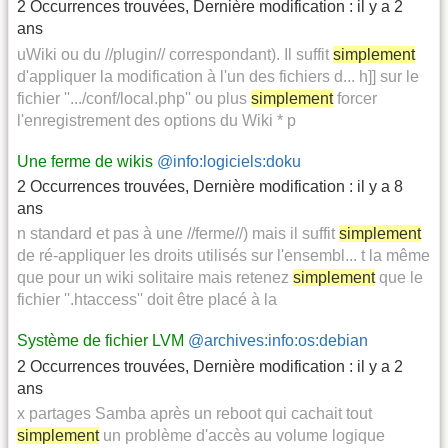
2 Occurrences trouvées
,
Dernière modification :
il y a 2
ans
uWiki ou du //plugin// correspondant). Il suffit
simplement
d'appliquer la modification à l'un des fichiers d... h]] sur le
fichier ''.../conf/local.php'' ou plus
simplement
forcer
l'enregistrement des options du Wiki * p
Une ferme de wikis
@info:logiciels:doku
2 Occurrences trouvées
,
Dernière modification :
il y a 8
ans
n standard et pas à une //ferme//) mais il suffit
simplement
de ré-appliquer les droits utilisés sur l'ensembl... t la même
que pour un wiki solitaire mais retenez
simplement
que le
fichier ''.htaccess'' doit être placé à la
Système de fichier LVM
@archives:info:os:debian
2 Occurrences trouvées
,
Dernière modification :
il y a 2
ans
x partages Samba après un reboot qui cachait tout
simplement
un problème d'accès au volume logique