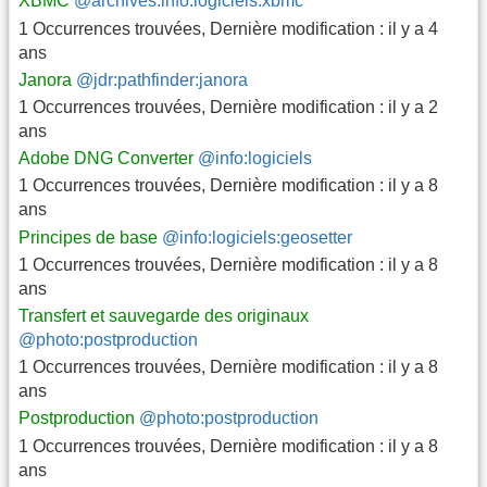
XBMC
@archives:info:logiciels:xbmc
1 Occurrences trouvées
,
Dernière modification :
il y a 4
ans
Janora
@jdr:pathfinder:janora
1 Occurrences trouvées
,
Dernière modification :
il y a 2
ans
Adobe DNG Converter
@info:logiciels
1 Occurrences trouvées
,
Dernière modification :
il y a 8
ans
Principes de base
@info:logiciels:geosetter
1 Occurrences trouvées
,
Dernière modification :
il y a 8
ans
Transfert et sauvegarde des originaux
@photo:postproduction
1 Occurrences trouvées
,
Dernière modification :
il y a 8
ans
Postproduction
@photo:postproduction
1 Occurrences trouvées
,
Dernière modification :
il y a 8
ans