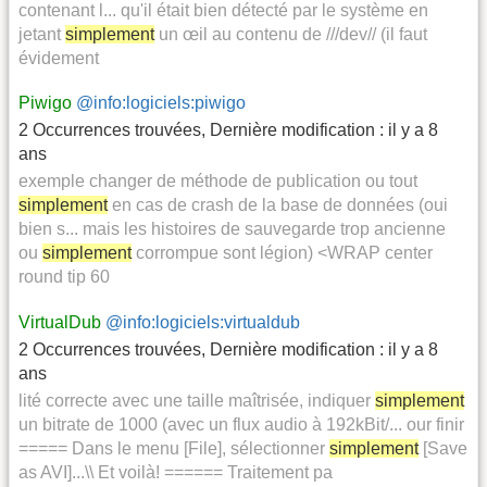
contenant l... qu'il était bien détecté par le système en
jetant
simplement
un œil au contenu de ///dev// (il faut
évidement
Piwigo
@info:logiciels:piwigo
2 Occurrences trouvées
,
Dernière modification :
il y a 8
ans
exemple changer de méthode de publication ou tout
simplement
en cas de crash de la base de données (oui
bien s... mais les histoires de sauvegarde trop ancienne
ou
simplement
corrompue sont légion) <WRAP center
round tip 60
VirtualDub
@info:logiciels:virtualdub
2 Occurrences trouvées
,
Dernière modification :
il y a 8
ans
lité correcte avec une taille maîtrisée, indiquer
simplement
un bitrate de 1000 (avec un flux audio à 192kBit/... our finir
===== Dans le menu [File], sélectionner
simplement
[Save
as AVI]...\\ Et voilà! ====== Traitement pa