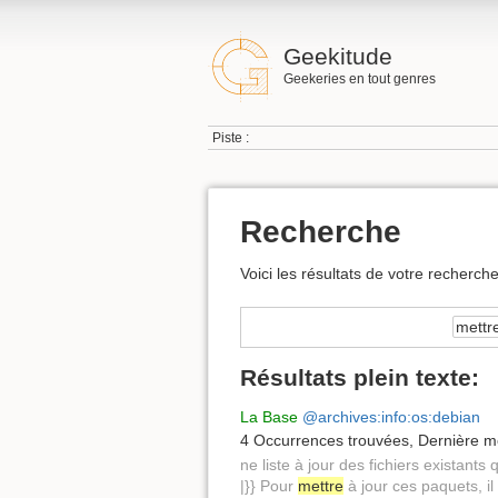
Geekitude
Geekeries en tout genres
Piste :
Recherche
Voici les résultats de votre recherche
Résultats plein texte:
La Base
@archives:info:os:debian
4 Occurrences trouvées
,
Dernière mo
ne liste à jour des fichiers existants q
|}} Pour
mettre
à jour ces paquets, il 