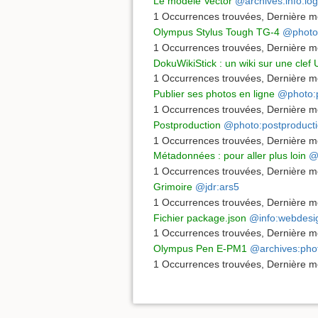
Le modèle Vector
@archives:info:log
1 Occurrences trouvées
,
Dernière mo
Olympus Stylus Tough TG-4
@photo
1 Occurrences trouvées
,
Dernière mo
DokuWikiStick : un wiki sur une clef
1 Occurrences trouvées
,
Dernière mo
Publier ses photos en ligne
@photo:p
1 Occurrences trouvées
,
Dernière mo
Postproduction
@photo:postproduct
1 Occurrences trouvées
,
Dernière mo
Métadonnées : pour aller plus loin
@
1 Occurrences trouvées
,
Dernière mo
Grimoire
@jdr:ars5
1 Occurrences trouvées
,
Dernière mo
Fichier package.json
@info:webdesi
1 Occurrences trouvées
,
Dernière mo
Olympus Pen E-PM1
@archives:pho
1 Occurrences trouvées
,
Dernière mo