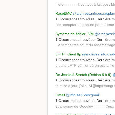
hiers ====== Il est tout à fait possib
RaspBMC
@archives:info:os:raspb
1 Occurrences trouvées
,
Dernière mo
ces, compter une heure pour laisser
Système de fichier LVM
@archives:i
1 Occurrences trouvées
,
Dernière mo
, le temps très court du redémarrag
LFTP : client ftp
@archives:info:os:d
1 Occurrences trouvées
,
Dernière mo
e dans LFTP vérifier où en est la file
De Jessie à Stretch (Debian 8 à 9)
@
1 Occurrences trouvées
,
Dernière mo
te mise à jour, j'ai suivi [[https://angri
Gmail
@info:services:gmail
1 Occurrences trouvées
,
Dernière mo
ébarrasser de Google+ ===== Ceux 