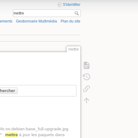
S'identifier
gements
Gestionnaire Multimédia
Plan du site
mettre
hercher
info:os:debian:base_full-upgrade.jpg
* :
mettre
à jour les paquets dans