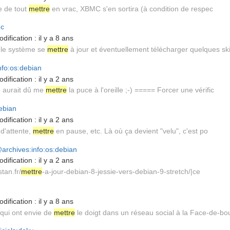
le de tout
mettre
en vrac, XBMC s'en sortira (à condition de respec
mc
dification :
il y a 8 ans
 le système se
mettre
à jour et éventuellement télécharger quelques sk
nfo:os:debian
dification :
il y a 2 ans
e aurait dû me
mettre
la puce à l'oreille ;-) ===== Forcer une vérific
ebian
dification :
il y a 2 ans
 d'attente,
mettre
en pause, etc. Là où ça devient "velu", c'est po
archives:info:os:debian
dification :
il y a 2 ans
stan.fr/
mettre
-a-jour-debian-8-jessie-vers-debian-9-stretch/|ce
dification :
il y a 8 ans
qui ont envie de
mettre
le doigt dans un réseau social à la Face-de-bo