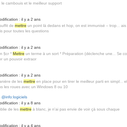
le cambouis et le meilleur support
dification :
il y a 2 ans
suffit de
mettre
un point là dedans et hop, on est immunisé – trop... ais 
s pour toutes les questions
dification :
il y a 2 ans
in §cr *
Mettre
un terme à un sort * Préparation (déclenche une... Se con
er un pouvoir extraor
dification :
il y a 2 ans
anière de les
mettre
en place pour en tirer le meilleur parti en simpl..
s les roues avec un Windows 8 ou 10
s
@info:logiciels
dification :
il y a 8 ans
ublie de les
mettre
à blanc, je n'ai pas envie de voir çà sous chaque
dification :
il y a 4 ans