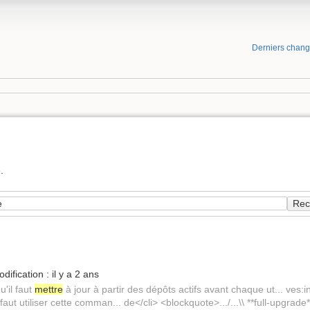
Derniers chan
.
Rec
dification :
il y a 2 ans
u'il faut
mettre
à jour à partir des dépôts actifs avant chaque ut... ves:
faut utiliser cette comman... de</cli> <blockquote>.../...\\ **full-upgrade*