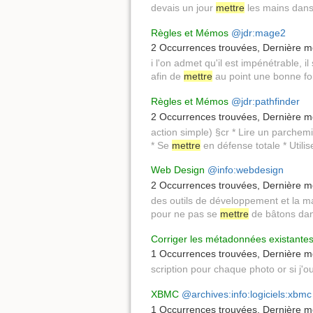
devais un jour
mettre
les mains dans 
Règles et Mémos
@jdr:mage2
2 Occurrences trouvées
,
Dernière mo
i l'on admet qu'il est impénétrable, il 
afin de
mettre
au point une bonne foi
Règles et Mémos
@jdr:pathfinder
2 Occurrences trouvées
,
Dernière mo
action simple) §cr * Lire un parchem
* Se
mettre
en défense totale * Utilis
Web Design
@info:webdesign
2 Occurrences trouvées
,
Dernière mo
des outils de développement et la m
pour ne pas se
mettre
de bâtons dan
Corriger les métadonnées existante
1 Occurrences trouvées
,
Dernière mo
scription pour chaque photo or si j'o
XBMC
@archives:info:logiciels:xbmc
1 Occurrences trouvées
,
Dernière mo