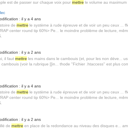
simple est de passer sur chaque voix pour
mettre
le volume au maximum (
lec
dification :
il y a 4 ans
istoire de
mettre
le système à rude épreuve et de voir un peu ceux ... ffe
RAP center round tip 60%> Pe... le moindre problème de lecture, mêm
.
dification :
il y a 2 ans
, il faut
mettre
les mains dans le cambouis (et, pour les non déve...
cambouis (voir la rubrique [[in... thode ''Fichier .htaccess'' est plus c
dification :
il y a 4 ans
istoire de
mettre
le système à rude épreuve et de voir un peu ceux ... ffe
RAP center round tip 60%> Pe... le moindre problème de lecture, mêm
.
dification :
il y a 2 ans
eillé de
mettre
en place de la redondance au niveau des disques e... am