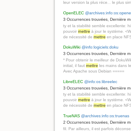
leur version la plus réce... le plus 
OpenELEC
@archives:info:os:opene
3 Occurrences trouvées
,
Dernière mo
ty et la stabilité semble excellente: h
pouvoir
mettre
à jour le système. <W
de nécessité de
mettre
en place NFS
DokuWiki
@info:logiciels:doku
3 Occurrences trouvées
,
Dernière mo
* Pour obtenir le meilleur de DokuWiki
initial, il faut
mettre
les mains dans le 
Avec Apache sous Debian =====
LibreELEC
@info:os:libreelec
3 Occurrences trouvées
,
Dernière mo
ty et la stabilité semble excellente: h
pouvoir
mettre
à jour le système. <W
de nécessité de
mettre
en place NFS
TrueNAS
@archives:info:os:truenas
2 Occurrences trouvées
,
Dernière mo
fil. Par ailleurs, il est parfois décons