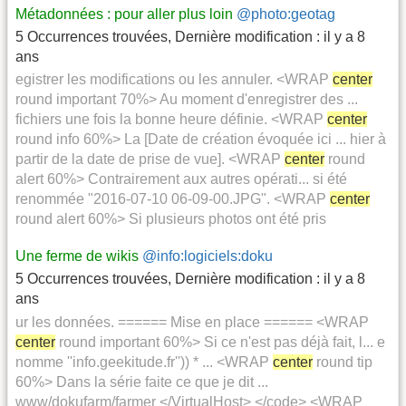
Métadonnées : pour aller plus loin
@photo:geotag
5 Occurrences trouvées
,
Dernière modification :
il y a 8
ans
egistrer les modifications ou les annuler. <WRAP
center
round important 70%> Au moment d'enregistrer des ...
fichiers une fois la bonne heure définie. <WRAP
center
round info 60%> La [Date de création évoquée ici ... hier à
partir de la date de prise de vue]. <WRAP
center
round
alert 60%> Contrairement aux autres opérati... si été
renommée "2016-07-10 06-09-00.JPG". <WRAP
center
round alert 60%> Si plusieurs photos ont été pris
Une ferme de wikis
@info:logiciels:doku
5 Occurrences trouvées
,
Dernière modification :
il y a 8
ans
ur les données. ====== Mise en place ====== <WRAP
center
round important 60%> Si ce n'est pas déjà fait, l... e
nomme ''info.geekitude.fr'')) * ... <WRAP
center
round tip
60%> Dans la série faite ce que je dit ...
www/dokufarm/farmer </VirtualHost> </code> <WRAP