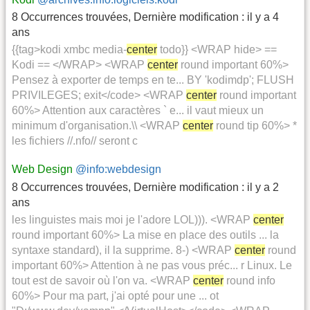
8 Occurrences trouvées
,
Dernière modification :
il y a 4
ans
{{tag>kodi xmbc media-
center
todo}} <WRAP hide> ==
Kodi == </WRAP> <WRAP
center
round important 60%>
Pensez à exporter de temps en te... BY 'kodimdp'; FLUSH
PRIVILEGES; exit</code> <WRAP
center
round important
60%> Attention aux caractères ` e... il vaut mieux un
minimum d'organisation.\\ <WRAP
center
round tip 60%> *
les fichiers //.nfo// seront c
Web Design
@info:webdesign
8 Occurrences trouvées
,
Dernière modification :
il y a 2
ans
les linguistes mais moi je l'adore LOL))). <WRAP
center
round important 60%> La mise en place des outils ... la
syntaxe standard), il la supprime. 8-) <WRAP
center
round
important 60%> Attention à ne pas vous préc... r Linux. Le
tout est de savoir où l'on va. <WRAP
center
round info
60%> Pour ma part, j'ai opté pour une ... ot