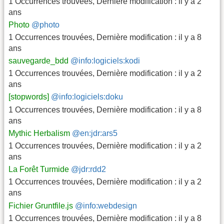
1 Occurrences trouvées
,
Dernière modification :
il y a 2
ans
Photo
@photo
1 Occurrences trouvées
,
Dernière modification :
il y a 8
ans
sauvegarde_bdd
@info:logiciels:kodi
1 Occurrences trouvées
,
Dernière modification :
il y a 2
ans
[stopwords]
@info:logiciels:doku
1 Occurrences trouvées
,
Dernière modification :
il y a 8
ans
Mythic Herbalism
@en:jdr:ars5
1 Occurrences trouvées
,
Dernière modification :
il y a 2
ans
La Forêt Turmide
@jdr:rdd2
1 Occurrences trouvées
,
Dernière modification :
il y a 2
ans
Fichier Gruntfile.js
@info:webdesign
1 Occurrences trouvées
,
Dernière modification :
il y a 8