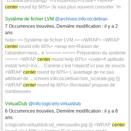
"D:/www.dev/xampp" </VirtualHost></code> <WRAP
center
round tip 60%> Je vais plus souvent consulter ''m
Système de fichier LVM
@archives:info:os:debian
7 Occurrences trouvées
,
Dernière modification :
il y a 2
ans
hide> == Système de fichier LVM == </WRAP> <WRAP
center
round info 60%> <wrap em>Raison de
l'abandon</wra... e ====== ===== Préparation du système
===== <WRAP
center
round help 60%> <code># aptitude
install lvm2</co... . Comme c'est l'objectif ici pas de soucis.
<WRAP
center
round tip 60%> L'avantage de ne pas
attribuer de ... rchives:info:os:debian:lvm_lvcreate.jpg |}}
<WRAP
center
round tip 60%> //lvcreate// propose de
nombreuses
VirtualDub
@info:logiciels:virtualdub
6 Occurrences trouvées
,
Dernière modification :
il y a 8
ans
o:logiciels:virtualdub:vd_menuaudio.jpg |}} <WRAP
center