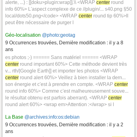
alerte, ...) : [[doku>plugin:wrap]].\\ <WRAP
center
round
info 60%> L'aspect complexe de ce //plugin/... s40.png §50
local/dots50.png</code> <WRAP
center
round tip 60%>Il
peut être nécessaire de purger l
Géo-localisation
@photo:geotag
9 Occurrences trouvées
,
Dernière modification :
il y a 8
ans
es photos ;-) ====== Sans matériel ====== <WRAP
center
round important 60%> Cette méthode devient très
v... rth/|Google Earth]] et importer les photos <WRAP
center
round alert 60%> Veillez à bien installer la dern...
son énergie et c'est à prendre en compte. <WRAP
center
round info 60%> Comme c'est malheureusement souve...
le résultat obtenu est parfois aberrant). <WRAP
center
round alert 60%> <wrap em>Attention :</wrap> si l
La Base
@archives:info:os:debian
9 Occurrences trouvées
,
Dernière modification :
il y a 2
ans