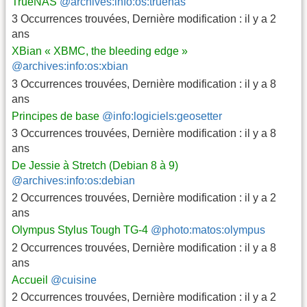
TrueNAS
@archives:info:os:truenas
3 Occurrences trouvées
,
Dernière modification :
il y a 2
ans
XBian « XBMC, the bleeding edge »
@archives:info:os:xbian
3 Occurrences trouvées
,
Dernière modification :
il y a 8
ans
Principes de base
@info:logiciels:geosetter
3 Occurrences trouvées
,
Dernière modification :
il y a 8
ans
De Jessie à Stretch (Debian 8 à 9)
@archives:info:os:debian
2 Occurrences trouvées
,
Dernière modification :
il y a 2
ans
Olympus Stylus Tough TG-4
@photo:matos:olympus
2 Occurrences trouvées
,
Dernière modification :
il y a 8
ans
Accueil
@cuisine
2 Occurrences trouvées
,
Dernière modification :
il y a 2