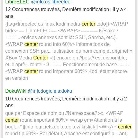
LibreELEC
@info:os:libreelec
12 Occurrences trouvées
,
Dernière modification :
il y a 4
ans
{{tag>libreelec os linux kodi media-
center
todo}} <WRAP
hide> == LibreELEC == </WRAP> ====== Késako?
====... ervices annexes sont là: SSH, Samba, etc.).
<WRAP
center
round info 60%> Informations de
connexion SSH par... 'utilisation du nom complet originel «
XBox Media
Center
»)) encore en //beta// est disponible,
et, d'aprè... route! <3 ==== Fonctionnement de base ====
<WRAP
center
round important 60%> Kodi étant encore
en version
DokuWiki
@info:logiciels:doku
10 Occurrences trouvées
,
Dernière modification :
il y a 2
ans
que par Espace de nom ou //Namespace// :-x. <WRAP
center
round important 60%> <wrap em>Attention à la
boul... * [[info:logiciels:doku:dokuwikistick]] <WRAP
center
round tip 60%> Par défaut, Apache est configuré p... ant,