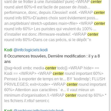
vant de se frotter à une //unstable// pure) <WRAP
center
round alert 60%>Il est facile de passer de //stab...
performance, donc, depuis //Jessie//: ext4. <WRAP
center
round info 60%>D'autres choix sont évidement poss...
an.org/debian/ stretch-updates main</file> <WRAP
center
round info 60%> Les puristes qui veulent du 100% ...
d'installer est donc //firmware-realtek//. <WRAP
center
round info 60%>Dans ce cas précis, si le dépôt "n
Kodi
@info:logiciels:kodi
8 Occurrences trouvées
,
Dernière modification :
il y a 8
ans
{{tag>kodi xmbc media-
center
todo}} <WRAP hide> ==
Kodi == </WRAP> <WRAP
center
round important 60%>
Pensez à exporter de temps en te... BY 'kodimdp'; FLUSH
PRIVILEGES; exit</code> <WRAP
center
round important
60%> Attention aux caractères ` e... il vaut mieux un
minimum d'organisation.\\ <WRAP
center
round tip 60%> *
les fichiers //.nfo// seront c
Kodi
@archives:info:logiciels:kodi