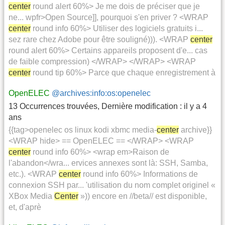
center
round alert 60%> Je me dois de préciser que je
ne... wpfr>Open Source]], pourquoi s'en priver ? <WRAP
center
round info 60%> Utiliser des logiciels gratuits i...
sez rare chez Adobe pour être souligné))). <WRAP
center
round alert 60%> Certains appareils proposent d'e... cas
de faible compression) </WRAP> </WRAP> <WRAP
center
round tip 60%> Parce que chaque enregistrement à
OpenELEC
@archives:info:os:openelec
13 Occurrences trouvées
,
Dernière modification :
il y a 4
ans
{{tag>openelec os linux kodi xbmc media-
center
archive}}
<WRAP hide> == OpenELEC == </WRAP> <WRAP
center
round info 60%> <wrap em>Raison de
l'abandon</wra... ervices annexes sont là: SSH, Samba,
etc.). <WRAP
center
round info 60%> Informations de
connexion SSH par... 'utilisation du nom complet originel «
XBox Media
Center
»)) encore en //beta// est disponible,
et, d'aprè