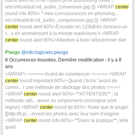
round alert 60%>si l'option [Full processing mode...
iels:virtualdub:vd_audio_conversion.jpg |}} <WRAP
center
round info 80%> * mes connaissances en phonolog...
els:virtualdub:vd_audio_compression.jpg |}} <WRAP
center
round alert 60%>Encoder en 128kBit/s donnera un
r... s en arrondissant à la minute supérieure.\\ <WRAP
center
round alert 60%>Attention à bien sélectionner dan
Piwigo
@info:logiciels:piwigo
6 Occurrences trouvées
,
Dernière modification :
il y a 8
ans
</WRAP> ====== Avant de commencer ====== <WRAP
center
round important 60%> Quand j'écris "avant de
comm... r une méthode de stockage des photos =====
<WRAP
center
round alert 60%> **ATTENTION** : la
méthode utili... ienne ou simplement corrompue sont
légion) <WRAP
center
round tip 60%> Noter que le plugin
[[http://fr.pi... ervant les photos avec leur nom d'origine.
<WRAP
center
round info 60%> **Dans la pratique**, telle
quell