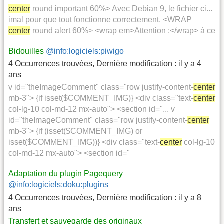
center
round important 60%> Avec Debian 9, le fichier ci...
imal pour que tout fonctionne correctement. <WRAP
center
round alert 60%> <wrap em>Attention :</wrap> à ce
Bidouilles
@info:logiciels:piwigo
4 Occurrences trouvées
,
Dernière modification :
il y a 4
ans
v id="theImageComment" class="row justify-content-
center
mb-3"> {if isset($COMMENT_IMG)} <div class="text-
center
col-lg-10 col-md-12 mx-auto"> <section id="... v
id="theImageComment" class="row justify-content-
center
mb-3"> {if (isset($COMMENT_IMG) or
isset($COMMENT_IMG))} <div class="text-
center
col-lg-10
col-md-12 mx-auto"> <section id="
Adaptation du plugin Pagequery
@info:logiciels:doku:plugins
4 Occurrences trouvées
,
Dernière modification :
il y a 8
ans
Transfert et sauvegarde des originaux