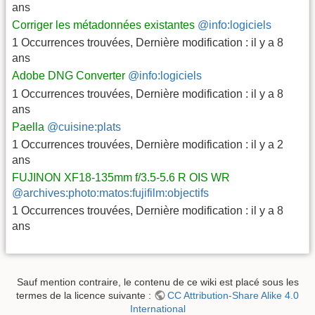
ans
Corriger les métadonnées existantes
@info:logiciels
1 Occurrences trouvées
,
Dernière modification :
il y a 8
ans
Adobe DNG Converter
@info:logiciels
1 Occurrences trouvées
,
Dernière modification :
il y a 8
ans
Paella
@cuisine:plats
1 Occurrences trouvées
,
Dernière modification :
il y a 2
ans
FUJINON XF18-135mm f/3.5-5.6 R OIS WR
@archives:photo:matos:fujifilm:objectifs
1 Occurrences trouvées
,
Dernière modification :
il y a 8
ans
Sauf mention contraire, le contenu de ce wiki est placé sous les
termes de la licence suivante :
CC Attribution-Share Alike 4.0
International